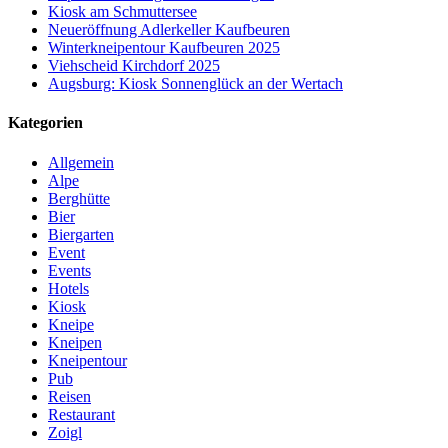
Kiosk am Schmuttersee
Neueröffnung Adlerkeller Kaufbeuren
Winterkneipentour Kaufbeuren 2025
Viehscheid Kirchdorf 2025
Augsburg: Kiosk Sonnenglück an der Wertach
Kategorien
Allgemein
Alpe
Berghütte
Bier
Biergarten
Event
Events
Hotels
Kiosk
Kneipe
Kneipen
Kneipentour
Pub
Reisen
Restaurant
Zoigl