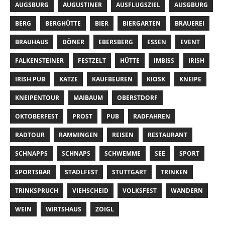
AUGSBURG
AUGUSTINER
AUSFLUGSZIEL
AUSGBURG
BERG
BERGHÜTTE
BIER
BIERGARTEN
BRAUEREI
BRAUHAUS
DÖNER
EBERSBERG
ESSEN
EVENT
FALKENSTEINER
FESTZELT
HÜTTE
IMBISS
IRISH
IRISH PUB
KATZE
KAUFBEUREN
KIOSK
KNEIPE
KNEIPENTOUR
MAIBAUM
OBERSTDORF
OKTOBERFEST
PROST
PUB
RADFAHREN
RADTOUR
RAMMINGEN
REISEN
RESTAURANT
SCHNAPPS
SCHNAPS
SCHWEMME
SEE
SPORT
SPORTSBAR
STADLFEST
STUTTGART
TRINKEN
TRINKSPRUCH
VIEHSCHEID
VOLKSFEST
WANDERN
WEIN
WIRTSHAUS
ZOIGL