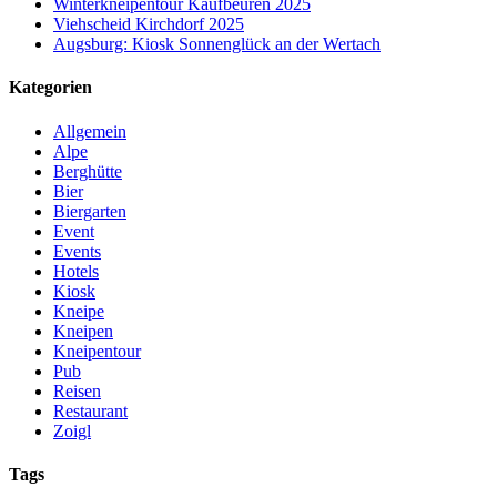
Winterkneipentour Kaufbeuren 2025
Viehscheid Kirchdorf 2025
Augsburg: Kiosk Sonnenglück an der Wertach
Kategorien
Allgemein
Alpe
Berghütte
Bier
Biergarten
Event
Events
Hotels
Kiosk
Kneipe
Kneipen
Kneipentour
Pub
Reisen
Restaurant
Zoigl
Tags