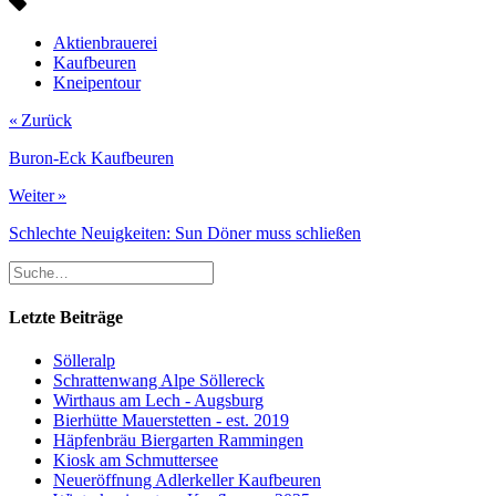
Aktienbrauerei
Kaufbeuren
Kneipentour
« Zurück
Buron-Eck Kaufbeuren
Weiter »
Schlechte Neuigkeiten: Sun Döner muss schließen
Letzte Beiträge
Sölleralp
Schrattenwang Alpe Söllereck
Wirthaus am Lech - Augsburg
Bierhütte Mauerstetten - est. 2019
Häpfenbräu Biergarten Rammingen
Kiosk am Schmuttersee
Neueröffnung Adlerkeller Kaufbeuren